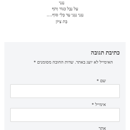
נַגְּנִי
עַל נֵבֶל כִּנּוֹר וְתֹף
נַגְּנִי נַגְּנִי עַד בְּלִי סוֹף….
בַּת צִיּוֹן
כתיבת תגובה
האימייל לא יוצג באתר.
שדות החובה מסומנים
*
שם
*
אימייל
*
אתר