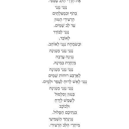
אֶת חַדְרֵי הַלֵּב עַטְּפִי.
נַגְּנִי נַגְּנִי
בְּתֹף וּבִמְצִלְתַּיִם
הַרְעִידִי הַנִּגּוּן
עַד לֵב שָׁמַיִם.
נַגְּנִי לַבּוֹדֵד
לְאוֹבֵד,
וּבְשִׂמְחָה נַגָּנִי לְאוֹהֵב.
נַגְּנִי נַגְּנִי מַנְגִּינָה
נְגִינָה עֲרֵבָה
מְיֻחֶדֶת בְּמִינָהּ.
נַגְּנִי נַגְּנִי מַנְגִּינָה
לְאַרְבַּע רוּחוֹת שָׁמַיִם
נַגְּנִי לָאֵשׁ לָרוּחַ לְעָפָר וּלְמַיִם.
נַגְּנִי נַגְּנִי מַנְגִּינָה
בְּנִגּוּן וְסִלְסוּל
לַשֶּׁמֶשׁ לַיָּרֵחַ
וּלְכוֹכָב
בִּנְתִיבָם הַסָּלוּל.
נְגִינָתֵךְ הַשְׁמִיעִי
מֵיתְרֵי הַלֵּב הַרְעִידִי.