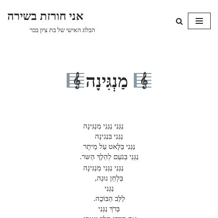
אני חורזת בשירה
Skip
הבלוג האישי של בת ציון בכר
to
content
מַנְגִּינָה
נַגְּנִי נַגְּנִי מַנְגִּינָה
נַגְּנִי בִּנְגִינָה
נַגְּנִי בַּלָּאט עַל מֵיתָר
נַגְּנִי בְּנֹעַם לְהֵלֶךְ הַשּר.
נַגְּנִי נַגְּנִי מַנְגִּינָה
בְּלַחַן נוּגֶה,
נַגְּנִי
לַלֵּב הַבּוֹכֶה.
בְּרֹךְ נַגְּנִי