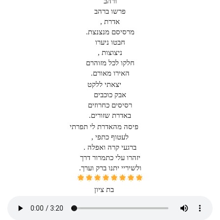
ורהב
פרשו ברהב
אדרת ,
מרסיסם מנצנצת.
חבטו ניערו
ניצוצות ,
חלקו לכל מזוהרם
האירו מאורם.
יצאתי ללקט
אבק כוכבים
רסיסים כחרוזים
באדרת שזורים.
פיסה מהאדרת לי תפרתי
לעטוף כתפי ,
ברגעי קרה ואפלה .
יזהרו עלי כתמרור דרך
ולשיריי יתנו ברק וערך.
בת ציון