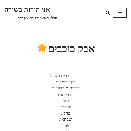
אני חורזת בשירה
Skip
הבלוג האישי של בת ציון בכר
to
content
אבק כוכבים
בין כוכבים ומסילות
בין ערפילים
ודרכים מעורפלות.
כוכבי חמה ….
נוגה
מאדים,
צדק ,
שבתאי,
אורון