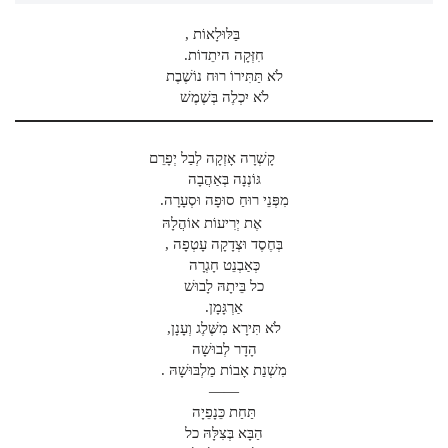
בַּלּוּלָאוֹת ,
חִזְּקָה היתֵדוֹת.
לֹא תַּתִּירוֹ רוּח נוֹשֶׁבֶת
לֹא יִכְלֶה בְּשֶׁמֶשׁ
קָשְׁרָה אָזְקָה לְבַל יְפָרֵם
גּוֹנְנָה בְּאַהֲבָה
מִפְּנֵי רוּחַ סוּפָה וּסְעָרָה.
אֶת יְרִיעוֹת אוֹהֲלָהּ
בְּחֶסֶד וּצְדָקָה עָטְפָה ,
כְּאַבְנֵט חָגְרָה
כל בֵּיתָהּ לָבוּשׁ
אַרְגָּמָן.
לֹא תִּירָא מִשֶּׁלֶג וְעָנָן,
הָדָר לְבוּשָׁה
מִשְׁנַת אָבוֹת מַלְבּוּשָׁהּ .
——
תַּחַת כֵּנָפֵיָה
הַבָּא בְּצִלָּהּ כל