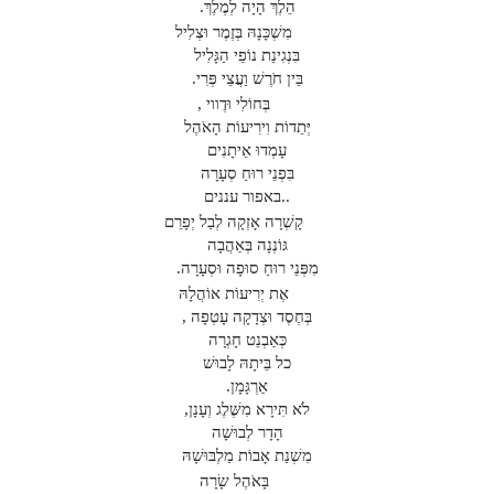
הֵלֶךְ הָיָה לְמֶלֶךְ.
מִשְׁכָּנָהּ בְּזֶמֶר וּצְלִיל
בִּנְגִינַת נוֹפֵי הַגָּלִיל
בֵּין חֹרֶשׁ וַעֲצֵי פְּרִי.
בְּחוֹלִי וּדֶווי ,
יְּתֵדוֹת וִירִיעוֹת הָאֹהֶל
עָמְדוּ אֵיתָנִים
בִּפְנֵי רוּחַ סְעָרָה
..באפור עננים
קָשְׁרָה אָזְקָה לְבַל יְפָרֵם
גּוֹנְנָה בְּאַהֲבָה
מִפְּנֵי רוּחַ סוּפָה וּסְעָרָה.
אֶת יְרִיעוֹת אוֹהֲלָהּ
בְּחֶסֶד וּצְדָקָה עָטְפָה ,
כְּאַבְנֵט חָגְרָה
כל בֵּיתָהּ לָבוּשׁ
אַרְגָּמָן.
לֹא תִּירָא מִשֶּׁלֶג וְעָנָן,
הָדָר לְבוּשָׁה
מִשְׁנַת אָבוֹת מַלְבּוּשָׁהּ
בָּאֹהֶל שָׂרָה