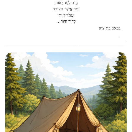
נֵרָהּ לָעַד יֵאוֹר,
יָתֵד אֲשֶׁר הִצִּיבָה
יַעֲמֹד אֵיתָן
לְדוֹר ודּוֹר…
בכאב בת ציון
.
.