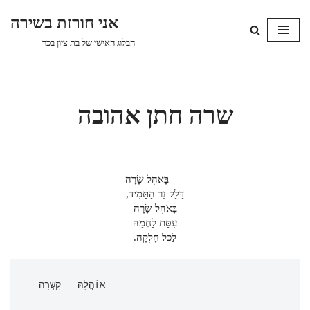
אני חורזת בשירה
Skip
הבלוג האישי של בת ציון בכר
to
content
שרה חתן אהובה
בָּאֹהֶל שָׂרָה
דָּלַק נֵר הַתָּמִיד,
בָּאֹהֶל שָׂרָה
עִסַּת לַחְמָהּ
לַכל חָלְקָה.
 אוֹהֲלָהּ   קָשְׁרָה