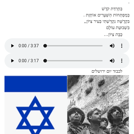
.
בְּחֶרְדַּת קֹדֶשׁ
בְּמַפְתְּחוֹת הַשְּׁעָרִים אוֹחֶזֶת .
בִּקְדֻשָּׁה נִקְדַּשְׁתִּי בְּעִיר צִיּוֹן,,
בִּשְׁבוּעַת עוֹלָם
כֶּבָּת צִיּוֹן…
לכבוד יום ירושלים