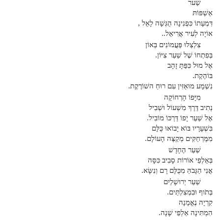
שַׁער
אַשְׁפּוֹתּ
דִּמְעָתוֹ כִּפְנִינָה הֻגְּשָׁה לָאֵל ,
אוֹיָה לְעִיר אֲרִיאֵל..
צִלְצְלוּ פַּעֲמוֹנִים בְּאוֹן
בְּפִתְחוֹ שֶׁל שַׁעַר צִיּוֹן.
אֶל מוּל כִּפַּתָּ זָהָב
בּוֹהֶקֶת.
נִשְׁמָע מוּאַזִּין עִם רוּחַ השׁוֹרֶקֶת.
מִיָּפוֹ הָרְחוֹקָה
נְתִיב דֶּרֶךְ מִשְׁעוֹל וּשְׁבִיל
אֶל שַׁעַר יָפוֹ דַּרְכּוֹ מוֹבִיל.
בִּשְׁעָרָיו בּוֹא יָבוֹאוּ כֻּלָּם
מִמֶּרְחַקִּים מְקַצֶּה הָעוֹלָם.
שַׁעַר הֶחָדָשׁ
בְּאַלְפֵי אוֹרוֹת סָבִיב כִּסָּה
אֲנִי הַגָּבֹהַּ מִכֻּלָּם רָם וְנִשָּׂא.
שַׁעַר יְרוּשָׁלַיִם
בְּתֹוף וּבִמְצִלְתַּים.
קִרְיָה נֶאֱמָנָה
הִמְתִּינָה אַלְפֵי שָׁנָה.