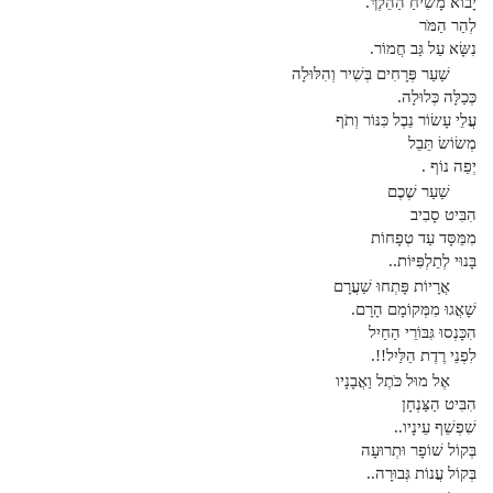
יָבוֹא מָשִׁיחַ הַהֵלֶךְ.
לְהַר הַמֹּר
נִשָּׂא עַל גַּב חֲמוֹר.
שַׁעַר פְּרָחִים בְּשִׁיר וְהִלּוּלָה
כְּכַלָּה כְּלוּלָה.
עֲלֵי עָשׂוֹר נֵבֶל כִּנּוֹר וְתֹף
מְשׂוֹשׂ תֵּבֵל
יְפֵה נוֹף .
שַׁעַר שֶׁכֶם
הִבִּיט סָבִיב
מִמַּסָּד עַד טְפָחוֹת
בָּנוּי לְתַלְפִּיּוֹת..
אֲרָיוֹת פָּתְחוּ שַׁעֲרָם
שָׁאֲגוּ מִמְּקוֹמָם הָרָם.
הִכָּנְסוּ גִּבּוֹרֵי הַחַיִל
לִפְנֵי רֶדֶת הַלַּיִל!!.
אֶל מוּל כֹּתֶל וַאֲבָנָיו
הִבִּיט הַצַּנְחָן
שִׁפְשֵׁף עֵינָיו..
בְּקוֹל שׁוֹפָר וּתְרוּעָה
בְּקוֹל עֲנוֹת גְּבוּרָה..