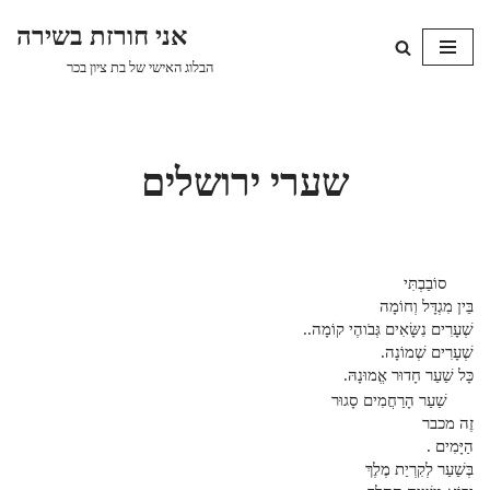
אני חורזת בשירה
Skip
הבלוג האישי של בת ציון בכר
to
content
שערי ירושלים
סוֹבַבְתִּי
בֵּין מִגְדָּל וְחוֹמָה
שְׁעָרִים נִשָּׂאִים גְּבֹוהֶי קוֹמָה..
שְׁעָרִים שְׁמוֹנָה.
כָּל שַׁעַר חָדוּר אֱמוּנָהּ.
שַׁעַר הָרַחֲמִים סָגוּר
זֶה מכבר
הַיָּמִים .
בְּשַׁעַר לְקִרְיַת מֶלֶךְ