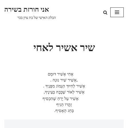
אני חורזת בשירה
Skip
הבלוג האישי של בת ציון בכר
to
content
שיר אשיר לאחי
אָחִי אָשִׁיר דּוּמָם
,אָשִׁיר שִׁיר נוּגֶה .
אָשִׁיר לַחִיּוּךְ הַנָּמוֹג מִפָּנֶיךָ .
אָשִׁיר לְאוֹר שֶׁכָּבָה בְּעֵינֶיךָ,
אָשִׁיר עַל יָרֵחַ שֶׁהִכְסִיף
זָהֳרוֹ הֵגִיף
בְּחַג הָאָסִיף.