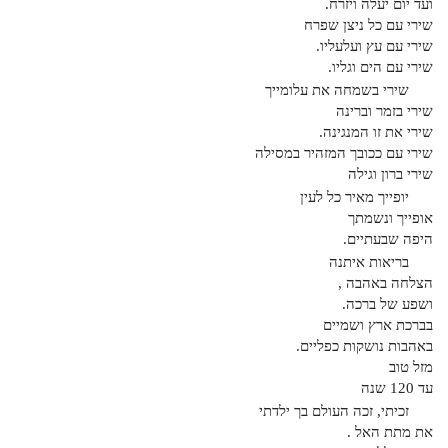
ועד יום יעלה ויזרח.
שירי עם כל ניצן שפרח
שירי עם עץ ועלעליו.
שירי עם הים וגליו.
שירי בשמחה את עלומייך
שירי בזמר וברינה
שירי את זו המנגינה.
שירי עם ככובך המזהיר במסילה
שירי ברון וגילה
יופייך מאיר כל לעין
אופייך ונשמתך
היפה שבעתיים.
בריאות איתנה
הצלחה באהבה ,
ושפע של ברכה.
בברכת ארץ ושמיים
באהבות נושקות כפליים.
מזל טוב
עד 120 שנה
זכיתי, זכה העולם בך ילדתי
את מתת האל .