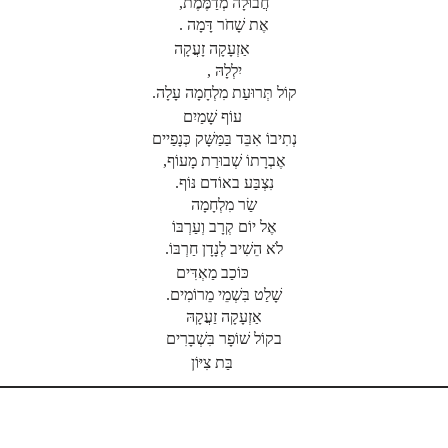
חֲבוּלָה מְדַמֶּמֶת,
אֶת שָׁחֹר דָּמָה .
אַזְעָקָה זָעֲקָה
יִלְלָהּ ,
קוֹל תְּרוּעַת מִלְחָמָה עָלָה.
עוֹף שָׁמַיִם
נְתִיבוֹ אִבֵּד בַּמַּשָּׁק כְּנָפַיים
אֶבְרָתוֹ שְׁבוּרַת מָעוֹף,
נִצְבַּע באוֹדם נּוֹף.
שַׂר מִלְחָמָה
אֶל יוֹם קְרָב וְעַרְבּוֹ
לֹא הֵשִׁיב לְנָדָן חַרְבּוֹ.
כּוֹכַב מַאְדִּים
שָׁלַט בִּשְׁמֵי מֵרוֹמִים.
אַזְעָקָה זַעֲקָהּ
בקוֹל שׁוֹפָר בִּשְׁבָרִים
בַּת צִיּוֹן