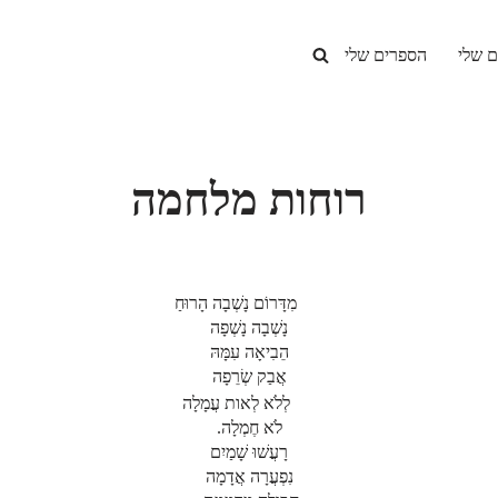
ם שלי
הספרים שלי
רוחות מלחמה
מִדָּרוֹם נָשְׁבָה הָרוּחַ
נָשְׁבָה נָשְׁפָה
הֵבִיאָה עִמָּהּ
אֲבַק שְׂרֵפָה
לְלֹא לְאות עֲמָלָה
לֹא חֶמְלָה.
רָעֲשׁוּ שָׁמַיִם
נִפְעֲרָה אֲדָמָה