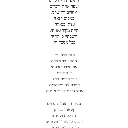
ההלצות היו רק לנו
שפה אחת ודברים
אחדים רק שלנו.
במקום קנאה
גשתי בגאווה.
היית מקור גאוותי,
חשבתיי כי תהיה
בכל מסכת חיי
הנה ללא עת
אתה שוב מהרת
את עלבוני וכעסי
בי הבערת.
איך הרסת הכל
אמרת לא משחקים.
אותי עזבת לצער ויגונים.
ממרחק הזמן והשנים
קינאתי במותך
התרככה וקהתה.
ידעתי כי בחייך הקצרים
כוסך רוויה היתה .