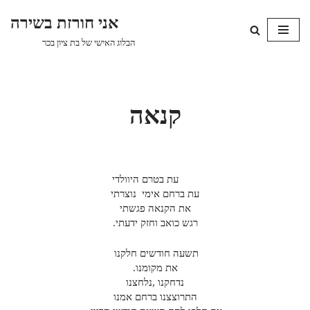
אני חורזת בשירה
Skip
הבלוג האישי של בת ציון בכר
to
content
קנאה
עת בטרם היוולדי
עת ברחם אימי נוצרתי
את הקנאה פגשתי
רגש כואב וחזק ידעתי.
תשעה חודשים חלקנו
את מקומנו.
נדחקנו ,נלחצנו
התרוצצנו ברחם אמנו