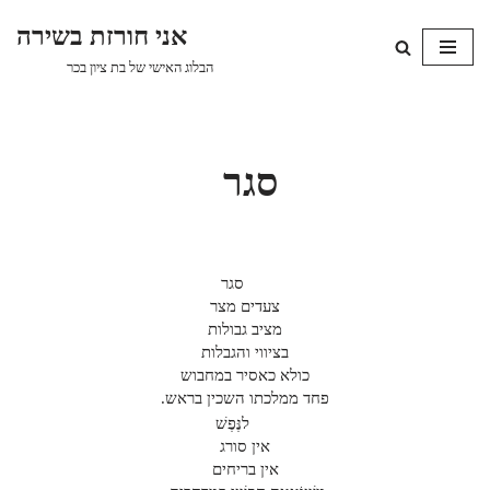
אני חורזת בשירה
Skip
הבלוג האישי של בת ציון בכר
to
content
סגר
סגר
צעדים מצר
מציב גבולות
בציווי והגבלות
כולא כאסיר במחבוש
פחד ממלכתו השכין בראש.
לנֶּפֶשׁ
אין סורג
אין בריחים