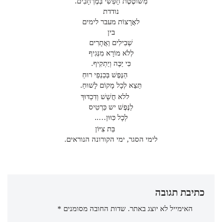
מְשׁוֹטֶטֶת חָפְשִׁי בְּמֶרְחָבִים.
נודדת
לאֲרָצוֹת מעבר לימים
בין
שְׁבִילִים וַאֲתָרִים
לְלֹא מוֹרָא מִנְּגִיף
כִּי יַכֶּה וְיַתְקִיף.
הַנֶּפֶשׁ בְּכַנְפֵי רוּחַ
תֵּצֵא לְכָל מָקוֹם לָשׁוּחַ.
ללא חֲשָׁשׁ וְדִכְדּוּךְ
לַנֶּפֶשׁ יש כַּרְטִיס
לְכָל כִּוּוּן…..
בַּת צִיּוֹן
לימי הסגר, ימי הקורונה הנוראים.
כתיבת תגובה
האימייל לא יוצג באתר.
שדות החובה מסומנים
*