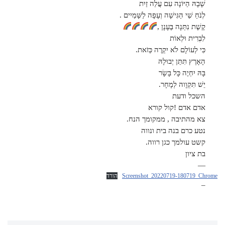
שָׁבָהּ הַיּוֹנָה עִם עֲלֵה זַיִת
לְנֹחַ שַׁי הַגִּישָׁה וְעָפָה לַשָּׁמַיִים .
קֶשֶׁת נִתְּנָה בֶּעָנָן ,
לִבְרִית וּלְאוֹת
כִּי לְעוֹלָם לֹא יִקְרֶה כְּזֹאת.
הָאָרֶץ תִּתֵּן יְבוּלָהּ
בָּהּ יִחְיֶה כָּל בָּשָׂר
יֵשׁ תִּקְוָוה לְמָחָר.
השכל ודעת
אדם אדם !קול קורא
צא מהתיבה , ממקומך הנח.
נטע כרם בנה בית ונווה
קשט עולמך כגן רווה.
בת ציון
—
Screenshot_20220719-180719_Chrome
הורד
–