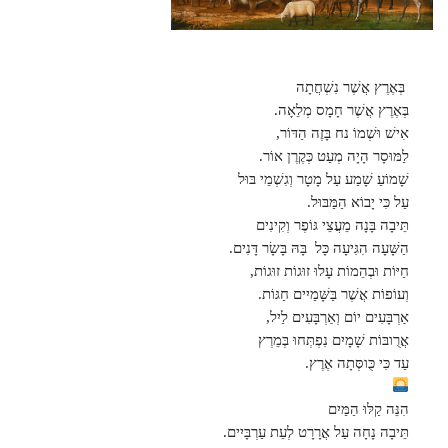
בְּאֶרֶץ אֲשֶׁר נִשְׁחֲתָה
בְּאֶרֶץ אֲשֶׁר חָמָס מְלֵאָה.
אִישׁ וּשְׁמוֹ נח בָּזֶה הַדּוֹר,
לַמּוּסָר הָיָה מְעַט כְּקֶרֶן אוֹר.
שָׁמוֹעַ שָׁמַע עַל מָטָר וְגִשְׁמֵי בּוּל
עַל כִּי יָבוֹא הַמַּבּוּל.
תֵּיבָה בָּנָה מֵעֲצֵי גּוֹפֶר וְקִינִים
הַשָּׁעָה הִגִּיעָה כָּל בָּהּ בָּשָׂר דָּנִים.
חַיּוֹת וּבְהֵמוֹת עָלוּ זוּגוֹת זוּגוֹת,
וְעוֹפוֹת אֲשֶׁר בַּשָּׁמַיִים חַגּוֹת.
אַרְבָּעִים יוֹם וְאַרְבָּעִים לַיִל,
אֲרֻובּוֹת שָׁמָיִם נִפְתְּחוּ בְּמֵרְץ
עַד כִּי כֻּוסְּתָה אֶרֶץ.
הִנֵּה קַלּוּ הַמַּיִם
תֵּיבָה נָחָה עַל אֲרָרָט לְעֵת עַרְבָּיִים.