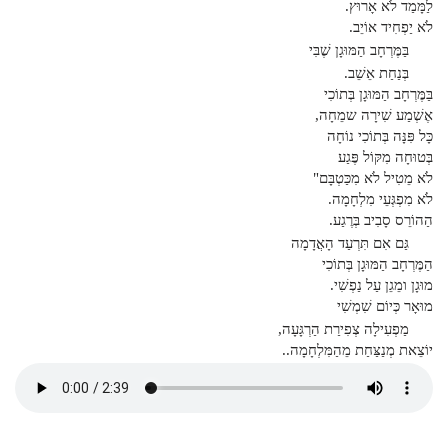
לַמָּמַד לֹא אָרוּץ.
לֹא יַפְחִיד אוֹיֵב.
בַּמֶּרְחָב הַמּוּגָן שֶׁבִּי
בְּנַחַת אֵשֵׁב.
בַּמֶּרְחָב הַמּוּגָן בְּתוֹכִי
אֶשְׁמַע שִׁירָה שמֵחָה,
כָּל פִּנָּה בְּתוֹכִי נוֹחָה
בְּטוּחָה מִקּוֹל פֶּגַע
לֹא מֵטִיל לֹא מִכַּטְבָּם"
לֹא מִפְגְּעֵי מִלְחָמָה.
הַהוֹרֵס סָבִיב בְּרֶגַע.
גַּם אִם תִּרְעַד הָאֲדָמָה
הַמֶּרְחָב הַמּוּגָן בְּתוֹכִי
מוּגָן ומֵגֵן עַל נַפְשִׁי.
מוּאָר כְּיוֹם שִׁמְשִׁי
מַפְעִילָה צְפִירַת הַרְגָּעָה,
יוֹצֵאת מְנַצַּחַת מֵהַמִּלְחָמָה..