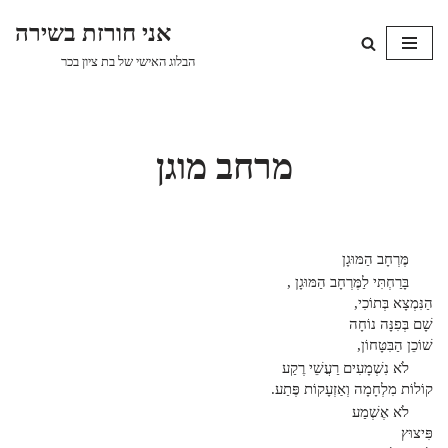
אני חורזת בשירה
Skip
הבלוג האישי של בת ציון בכר
to
content
מרחב מוגן
מֶּרְחָב הַמּוּגָן
בָּרַחְתִּי לַמֶּרְחָב הַמּוּגָן ,
הַנִּמְצָא בְּתוֹכִי,
שָׁם בְּפִנָּה נוֹחָה
שׁוֹכֵן הַבִּטָּחוֹן,
לֹא נִשְׁמָעִים רַעֲשֵׁי רֶקַע
קוֹלוֹת מִלְחָמָה וְאַזְעָקוֹת פֶּתַע.
לֹא אֶשְׁמַע
פִּיצוּץ