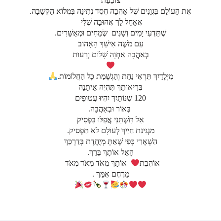
צוֹבַעַת
אֶת הָעוֹלָם בִּגְוָנִים שֶׁל אַהֲבָה חֶסֶד נְתִינָה בִּמְלוֹא הַקְשָׁבָה.
אֲאַחֵל לָךְ אֲהוּבָה שֶׁלִּי
שֶׁתֵּדְעִי יָמִים וְשָׁנִים שְׂמֵחִים וּמְאֻשָּׁרִים.
עִם מֹשֶׁה אִישֵׁךְ הָאָהוּב
בְּאַהֲבָה אַחְוָה שָׁלוֹם וְרֵעוּת
מִיְּלָדַיִךְ תִּרְאִי נַחַת וְהַגְשָׁמַת כָּל הַחֲלוֹמוֹת.
בְּרִיאוּתֵךְ תִּהְיֶה אֵיתָנָה
120 שְׁנוֹתַיִךְ יִהְיוּ עֲטוּפִים
בְּאוֹר וּבְאַהֲבָה.
אַל תִּשְׁתַּנִּי אֲפִלּוּ בִּפְסִיק
מַנְגִּינַת חַיַּיִךְ לְעוֹלָם לֹא תַּפְסִיק.
הִשְׁאׇרִי כְּפִי שֶׁאַתְּ מְיֻחֶדֶת בְּדַרְכֵּךְ
הָאֵל אוֹתָךְ בֵּרֵךְ.
אוֹהֶבֶת
אוֹתָךְ מְאֹד מְאֹד מְאֹד
מֵרֶחֶם אִמֵּךְ .