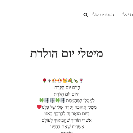
ם שלי
הספרים שלי
מיטלי יום הולדת
⚘
הַיּוֹם יוֹם הֻלֶּדֶת
הַיּוֹם יוֹם הֻלֶּדֶת
לְמֵטָלִי הַמְּהַמֶּמֶת
מֵטָלִי אֲהוּבָה יְקָרָה שֶׁלִּי שֶׁל כֻּלָּנוּ
בְּיוֹם מוּאָר זֶה לְבָרְכֵךְ בָּאנוּ.
אַשְׁרַי הוֹרַיִךְ שֶׁהֱבִיאוּךְ לָעוֹלָם
אַשְׁרֵינוּ שֶׁאַתְּ בְּחַיֵּינוּ.