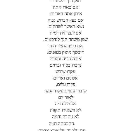
חזק הנך באלונים.
אם כארז אתה
איתן אתה בארזים.
אם כעץ הברוש גבוה
נשא ראשך לשחקים.
אם לעצי זית דמית
שמן משחה הנך לנדכאים.
אם כעץ התמר הינך
דובשך מתוק מצופים.
איכה סופה וסערה
נדברו בסוד וברזים
עקרו שורש
אלונים וארזים
פיזרו עלים,
שיברו ענפים עקרו הגזע.
לאור יום
אל מול חמה
לא השאירו תקווה
לא נותרה נחמה
.התכסתה חמה
עם עלבונה של אמא אדמה