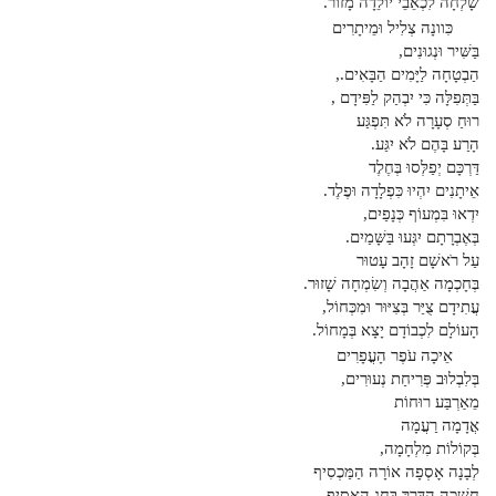
שָׁלְחָה לִכְאֵבֵי יוֹלֵדָה מָזוֹר.
כִּוונָה צְלִיל וּמֵיתָרִים
בַּשִּׁיר וּנְגוּנִים,
הַבְטָחָה לַיָּמִים הַבָּאִים.,
בַּתְּפִלָּה כִּי יִבְהַק לַפִּידָם ,
רוּחַ סְעָרָה לֹא תִּפְגַּע
הָרַע בָּהֶם לֹא יִגַּע.
דַּרְכָּם יְפַלְּסוּ בְּחֶלֶד
אֵיתָנִים יִהְיוּ כִּפְלָדָה וּפֶלֶד.
יִדְאוּ בִּמְעוֹף כְּנָפַיִם,
בְּאֶבְרָתָם יִגְּעוּ בַּשָּׁמַיִם.
עַל רֹאשָׁם זָהָב עָטוּר
בְּחָכְמָה אַהֲבָה וְשִׂמְחָה שָׁזוּר.
עֲתִידָם צֻיַּר בְּצִיּוּר וּמִכְּחוֹל,
הָעוֹלָם לִכְבוֹדָם יָצָא בְּמָחוֹל.
אֵיכָה עֹפֶר הָעֳפָרִים
בְּלִבְלוּב פְּרִיחַת נְעוּרִים,
מֵאַרְבַּע רוּחוֹת
אֲדָמָה רַעֲמָה
בְּקוֹלוֹת מִלְחָמָה,
לְבָנָה אָסְפָה אוֹרָה הַמַּכְסִיף
חָשְׁכָה הַדֶּרֶךְ בְּחַג הָאָסִיף.