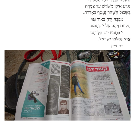
נִגְדַּע אִילָן מִשֹּׁרֶשׁ עַד צַמֶּרֶת
בִּשְׁכוֹל הַשָּׁחֹר נֶעֱטַף בְּאַדּרת.
מְבַכֶּה יָּרֵחַ בְּאוֹר גָּנוּז
תִּקְווֹת וִיהַב שֶׁל י' בְּתַמּוּז.
י' בְּתַמּוּז יוֹם הֻלַּדְתֵּנוּ
אֲחִי תְּאוֹמִי יִשְׂרָאֵל.
בַּת צִיּוֹן.