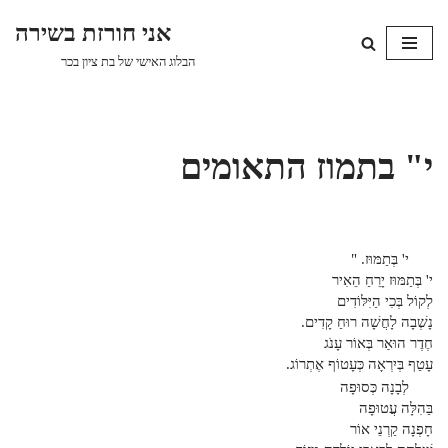
אני חורזת בשירה
Skip
הבלוג האישי של בת ציון בכר
to
content
י" בתמוז התאומים
י' בְּתַמּוּז. "
י' בְּתַמּוּז יָרֵחַ הֵאִיר
לְקוֹל בְּכִי הַיִּלּוֹדִים
נָשְׁבָה לָחֲשָׁה רוּחַ קָדִים.
חֶדֶר הוּאַר בְּאוֹר עָנֹג
עָטַף בְּיִרְאָה כְּעָטוֹף אֶתְרוֹג.
לְבָנָה כְּסוּפָה
בַּהִלָּה עֲטוּפָה
חָפְנָה קַרְנֵי אוֹר