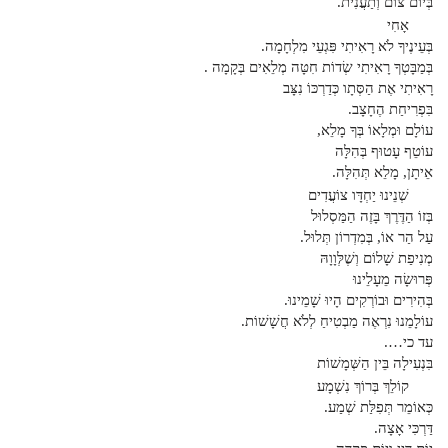
בְּיוֹם צוֹם וְתַעֲנִית.
אָחִי
בְּעֵינֶיךָ לֹא רָאִיתִי פִּגְעֵי מִלְחָמָה.
בְּמַבָּטְךָ רָאִיתִי שְׂדוֹת חִטָּה מְלֵאִים בְּקָמָה .
רָאִיתִי אֶת הַסְּתָו כְּדַרְכּוֹ נִצָּב
בִּפְרִיחַת הֶחָצָב.
עוֹלָם וּמְלָאוֹ בְּךָ מָלֵא,
עוֹטֵף עָטוּף בְּהִלָּה
אֵיתָן, מָלֵא תְּהִלָּה.
שְׁנֵינוּ יַחְדָּו צוֹעֲדִים
בְּזוֹ הַדֶּרֶךְ בָּזֶה הַמַּסְלוּל
עַל הַר אוֹ, בְּמִדְרוֹן תְּלוּל.
מְנִיפַת שָׁלוֹם וְשֶׁלְּוָוָהּ
פְּרוּשָׂה מֵעָלֵינוּ
בְּהִירִים וּבוֹרְקִים הָיוּ שָׁמֵינוּ.
עוֹלָמֵנוּ נִרְאֶה מַבְטִיחַ לְלֹא חֲשָׁשׁוֹת.
עד כי….
בִּנְעִילָה בֵּין הַשְּׁמָשׁוֹת
קוֹלֵךְ בְּרוֹךְ נִשְׁמָע
כְּאוֹמֵר תְּפִלַּת שְׁמַע.
דַּרְכִּי אָצָה.