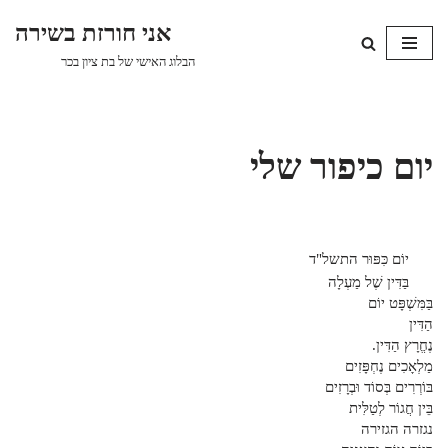
אני חורזת בשירה
Skip
הבלוג האישי של בת ציון בכר
to
content
יום כיפור שלי
יוֹם כִּפּוּר התשל"ד
בַּדִּין שֶׁל מַעְלָה
בַּמִּשְׁפָּט יוֹם
הַדִּין
נֶחֱרָץ הַדִּין.
מַלְאָכִים נֶחְפָּזִים
בּוֹרְרִים בְּסוֹד וּבְרָזִים
בֵּין חֲגוֹר לְטַלִּית
נגזרה הגזירה