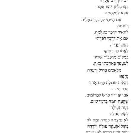
יוֹם דִּין וְיוֹם פְּקֻדָּה
בְּצַו עֶלְיוֹן וּבְצַו אֻמָּה
אֵצֵא לְמִלְחָמָה.
אִם הָיִיתִי לְעַטְּפֵךְ כְּטַלִּית
רְחוּמָה
לְהָאִיר דַּרְכְּךָ כַּאֲלֻמָּה.
אִם אֶת דַּרְכְּךָ רִפַּדְתִּי
בִּשְׁתֵּי יָדַיי ,
לֶאֱחֹז בְּךָ בְּחָזְקָה
בִּמְקוֹם מֶרְכְּבוֹת שִׁרְיוֹן
לְעַטְּפֵך בְּאַהֲבָתִי בְּאוֹן.
מַלְאָכִים בְּחִיל וּרְעָדָה
נֶחְפְּזוּ,
בְּטַלִּית טְבוּלָה בַּדָּם אָחֲזוּ
הַכֵּר נָא…..
אָב זָקֵן יָדָיו פָּרַשׂ לַמְּרוֹמִים,
שָׁקְעָה חַמָּה בְּדִמְדּוּמִים,
בְּעֵת נְעִילָה
לְקוֹל תְּפִלָּה
לֹא נִמְצְאָה כַּפָּרָה וּמְחִילָה.
בְּקוֹל אַזְעָקָה עוֹלָה וְיוֹרְדָהּ
זְכוּת יְשֵׁנֵי חֶבְרוֹן לֹא עָמְדָה.