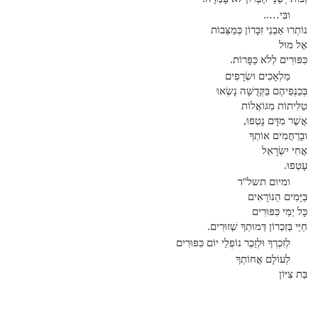
ובִּי…..
נוֹתְרוּ אַבְנֵי זִכָּרוֹן כְּמַצֵּבוֹת
אֶל מוּל
כִּפּוּרִים לְלֹא כַּפָּרוֹת.
מַלְאָכִים וּשְׂרָפִים
בְּכַנְפֵיהֶם בַּקְּדֻשָּׁה נָשְׂאוּ
טַלִּיתוֹת מִגּוֹאֲלוֹת
אֲשֶׁר מִדָּם נָטְפוּ,
ובָרַחֲמִים אוֹתְךָ
אֲחִי יִשְׂרָאֵל
עָטְפוּ.
ומיום תשל"ד
בַּיָּמִים הַנּוֹרָאִים
כָּל יְמֵי כִּפּוּרִים
חַיֵּי בְּזִכְרוֹן דְּמוּתְךָ שְׁזוּרִים.
לְזִכְרְךָ וּלְזֵכֶר נוֹפְלֵי יוֹם כִּפּוּרִים
לְעוֹלָם אֲחוֹתְךָ
בַּת צִיּוֹן