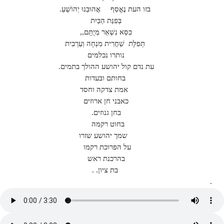
בזו העת נֶאֱסַף אֲהוּבֵנוּ יְהוֹשֻׁעַ.
בְּפִנַּת הַבַּיִת
כִּסֵּא נִשְׁאַר מְיֻתָּם,,
תְּפִלָּת שַׁחֲרִית מִנְחָה וְעַרְבִית
נותרו נכלמים
עת נדם קול יהושע ההולך בתמים.
בחותם ובעדות
אמת צדקה וחסד
כאבני חן ארוזים
בחן גנוזים.
בחוט רקמה
שמך יהושע שזרו
על הפרוכת רקמו
בהרכנת ראש
בת ציון. .
.