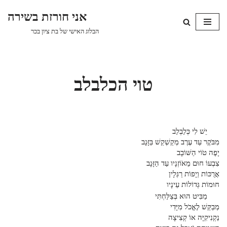
אני חורזת בשירה
Skip
הבלוג האישי של בת ציון בכר
to
content
טוי הכלבלב
יֵשׁ לִי כְּלַבְלַב
מִבֹּקֶר עַד עֶרֶב מְקַשְׁקֵשׁ בַּזָּנָב
יָפֶה טֹוֹי הַשּׁוֹבָב
צִבְעוֹ חוּם מֵאֹוֹזְנָיו עַד הַזָּנָב
אֲרֻכּוֹת וְיָפוֹת רַגְּלָין
חוּמוֹת גְּדוֹלוֹת עֵינָיו
מַבִּיט הוּא בְּצַלַּחְתִּי
מְבַקֵּשׁ לֶאֱכֹל מִיָּדִי
נַקְנִיקִיָּה אוֹ קְצִיצָה