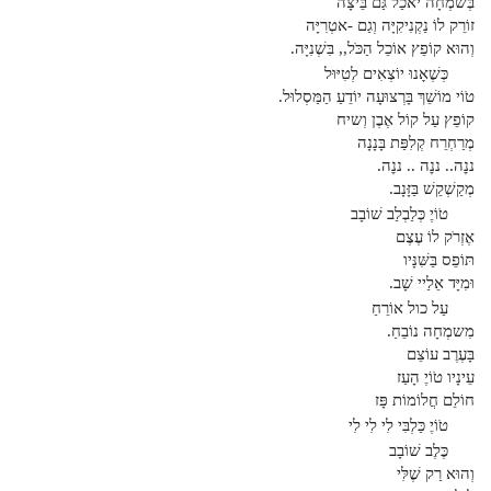
בְּשמְחָה יֹאכַל גַּם בֵּיצָה
זוֹרֵק לוֹ נַקְנִיקִיָּה וְגַם -אטְרִיָּה
וְהוּא קוֹפֵץ אוֹכֵל הַכֹּל,, בִּשְׁנִיָּה.
כְּשֶׁאָנוּ יוֹצְאִים לְטִיּוּל
טֹוֹי מוֹשֵׁךְ בָּרְצוּעָה יוֹדֵעַ הַמַּסְלוּל.
קוֹפֵץ עַל קוֹל אֶבֶן וְשיח
מְרַחְרֵח קְלִפַּת בָּנָנָה
ננׇה.. ננׇה .. ננׇה.
מְקַשְׁקֵשׁ בַּזָּנָב.
טֹוֹיֶ כְּלַבְלַב שׁוֹבָב
אֶזְרֹק לוֹ עֶצֶם
תּוֹפֵס בַּשִּׁנָּיו
וּמִיָּד אֵלַיי שָׁב.
עַל כול אוֹרֵחַ
מִשמְחָה נוֹבֵחַ.
בָּעֶרֶב עוֹצֵם
עֵינָיו טֹוֹיֶ הָעַז
חוֹלֵם חֲלוֹמוֹת פָּז
טֹוֹיֶ כַּלְבִּי לִי לִי לִי
כֶּלֶב שׁוֹבָב
וְהוּא רַק שֶׁלִּי