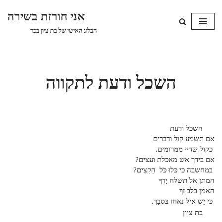
אני חורזת בשירה
Skip
הבלוג האישי של בת ציון בכר
to
content
השכל ודעת לתקווה
השכל ודעת
אם תשמע קול ודברים
כקול שדיי ממרומים.
אם בידך אש מאכלת ועצים?
במחשבה כּי כּלוּ כֹּל הַקִצִים?
המתן אל תשלח יַדְךָ
האמן בלב זַךְ
כּי יֵש איל נאחז בּסְבַךְ.
בת ציון