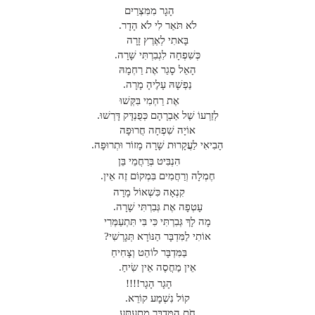
הָגָר מִמִּצְרַיִם
לֹא תֹּאַר לִי לֹא הָדָר.
בָּאתִי לְאֶרֶץ זָרָה
כְּשִׁפְחָה לִגְבִרְתִּי שָׁרָה.
הָאֵל סָגַר אֶת רַחְמָהּ
נַפְשָׁהּ עָלֶיהָ מָרָה.
אֶת רַחְמִי בִּקְּשׁוּ
לְזַרְעוֹ שֶׁל אַבְרָהָם כְּפֻנְדָּק דָּרְשׁוּ.
אוֹיָה שִׁפְחָה חֲרוּפָה
הָבִיאִי לַעֲקָרוּת שָׁרָה מָזוֹר וּתְרוּפָה.
הִנְבִּיט בְּרַחֲמֵי בֵּן
חֶמְלָה וְרַחֲמִים בִּמְקוֹם זֶה אֵין.
קִנְאָה כִּשְׁאוֹל מָרָה
עָטְפָה אֶת גְּבִרְתִּי שָׁרָה.
מָה לָךְ גְּבִרְתִּי כִּי בִּי תִּתְעַמְּרִי
אוֹתִי לַמִּדְבָּר הַנּוֹרָא תְּגָרְשִׁי?
בַּמִּדְבָּר לוֹהֵט וְצָחִיחַ
אֵין מַחֲסֶה אֵין שִׂיחַ.
הָגָר הָגָר!!!!
קוֹל נִשְׁמָע קוֹרֵא.
חֹם הַמִּדְבָּר מְתַעְתֵּעַ