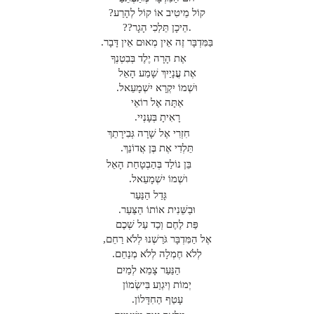
קוֹל מֵיטִיב אוֹ קוֹל לְהָרַע?
.הֵיכָן תֵּלְכִי הָגָר??
בַּמִּדְבָּר זֶה אֵין מְאוּם אֵין דָּבָר.
אֶת הָרָה יֶלֶד בְּבִטְנְךָ
אֶת עֳנָיַיִךְ שָׁמַע הָאֵל
וּשְׁמוֹ יִקְרָא יִשְׁמָעֵאל.
אַתָּה אֶל רוֹאֵי
רָאִיתָ בְּעָנְיִי.
חִזְרִי אֶל שָׁרָה גְּבִירָתֵךְ
תֵּלְדִי אֶת בֶּן אֲדוֹנֵךְ.
בֵּן נוֹלַד בְּהַבְטָחַת הָאֵל
ושְׁמוֹ יִשְׁמָעֵאל.
גָּדַל הַנַּעַר
וּבַשֵּׁנִית אוֹתוֹ הַצַּעַר.
פַּת לֶחֶם וְכַד עַל שְׁכֶם
אֶל הַמִּדְבָּר גֹּרַשְׁנוּ לְלֹא רַחֵם,
לְלֹא חֶמְלָה לְלֹא מְנַחֵם.
הַנַּעַר צָמֵא לְמַיִם
יְמוֹת וְיִגְוַע בִּישְׂמוֹן
עָטַף הַחִדָּלוֹן.