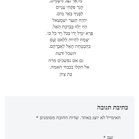
מַלְאָךְ נִצָּב מִשָּׁמַיִם,
הָגָר פִּקְּחִי עֵנָיִים
לְפָנַיִךְ בְּאֵר מַיִם.
יִחְיֶה הַנַּעַר יִשְׁמָעֵאל
חַיָּו יְלַוּוּ בְּבִרְכַּת הָאֵל.
פֶּרֶא יִגְדַּל יָדוֹ בַּכֹּל וְיַד כֹּל בּוֹ.
יִצְמַח לִהְיוֹת לֵלְּאֹם וְעַם
כְּהַבְטָחַת הָאֵל לְאַבְרָהָם.
השכל ודעת
גם אם נפשכים מרה
אל תקלו בכבוד האמה.
בַּת צִיּוֹן
כתיבת תגובה
האימייל לא יוצג באתר.
שדות החובה מסומנים
*
שם
*