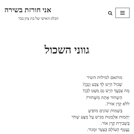
אני חורזת בשירה
Skip
הבלוג האישי של בת ציון בכר
to
content
גווני השכול
מותאם למילות השיר
שֶׁכול הַיֵש לְךָ צֵבַע וְגָבָן?
מָה צִבְעֲךָ הַיֵש גַם ֵמעַט לַבַן?
הַשַחוֹר אַתָה מִשֶּׁחֹור?
ללֹא קֵרֵן אוֹר?.
בְּשֵׁמוֹת שׁוֹנִים מוֹפִיעַ
יַתְמוּת אַלְמְנוּת מַגִּישׁ עַל מַצָּע שָׁחֹר
בֶּשְׁבִירַת קֶרֶן אוֹר.
נֶעֱטָף הָעוֹלָם בְּצַעַר וּמָגוֹר.