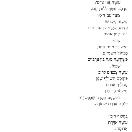
עוֹטֶה גַּוון אָדֹם?
מְדַמֵם נוֹטֵף ללֹא רַחֵם.
צוֹעֵד עִם הַזְּמַן
מְשַׁנֶּה מַלְבּוּשׁ
כְּצֶבַע הַאַדַמָה זַהוֹב וְחוּם.
בָּה נִטְמַן אַהוּב.
שֶׁכול
הַיֵש בְּךָ מֵעַט חֵסֵד,
כֶּכֵּחוֹל הַשַמַיים.
כּשְקִיעָה נוּגָה בֵּין עַרְבַּיִים.
שֶׁכול ,
עוֹטֶה צְבָעִים לַרוֹב
כּקוֹסֵם הַשוֹלֵף שַפַן
מַחְלִיף אַדֶּרֶת
מִשָּׁחֹר עַד לָבָן..
בּהִשַמַע הַמַרָה שֵבָּבֵּשוֹרָה
עוֹטֶה אַדֶּרֶת שחוֹרָה.
.
בַּחֲלוֹף הַזְּמַן
עוֹטֶה אַדֶּרֶת
אַדוּמָה.