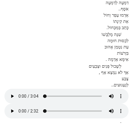
דִמְעָה לֵדִמְעָה
אֹסֶף..
אַדְמוּ עַפַר וַחוֹל
אֵת קִינָתוֹ
כָּתַב בְּמִכְּחוֹל.
שִׁנָּה מָלֵבֻּשׁוֹ
לִכְסוּת חוּמָה
עֵת נִטְמַן אָהוּב
בִּזְרֹעוֹת
אִימָּא אַדַמָה .
לַשֶׁכול פַּנִים וּצְבַעִים
אַךְ לֹא נִמְצַא אַף ,
צֶבַע
לַגַעַגוּעּים..
.