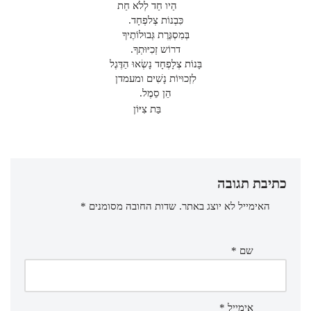
הַיו חַד לְלֹא חַת
כִּבְנוֹת צְלפְחָד.
בְּמִסְגֶּרֶת גְּבוּלוֹתֶיךָ
דרוֹש זְכִיּוּתְךָ.
בָּנוֹת צְלָפְחָד נָשְׂאוּ הַדֶּגֶל
לִזְכוּיוֹת נָשִׁים ומעמדן
הֵן סֵמֶל.
בַּת צִיּוֹן
כתיבת תגובה
האימייל לא יוצג באתר.
שדות החובה מסומנים
*
שם
*
אימייל
*