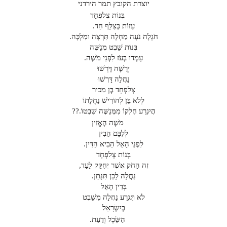
יוצרת הקובץ תמר הירדני
בְּנוֹת צְלפְחָד
עַזּוֹת כְּצַלָּף חַד.
חֹגְלָה נֹעָה מַחְלָה תִּרְצָה ומִלְכָּה.
בְּנוֹת שֵׁבֶט מְנַשֶּׁה
עָמְדוּ בְּעֹז לִפְנֵי מֹשֶׁה.
יְרֻשָּׁה דָּרְשׁוּ
נַחֲלָה דָּרְשׁוּ
צְלפְחָד בֶּן מַכיר
לְלֹא בֵּן לְהוֹרִישׁ נַחֲלָתוֹ
הֲיִגְרַע חֶלְקוֹ מִמְּנַשֶּׁה שִׁבְטוֹ.??
מֹשֶׁה הֶאֱזִין
לְלִבָּם הֵבִין
לִפְנֵי הָאֵל הֵבִיא הַדִּין.
בְּנוֹת צְלפְחָד
זֶה הַחֹק אֲשֶׁר יְחֻקַּק לָעַד,
נַחֲלָה לָכֵן תִּנָּתֵן.
בְּדִין הָאֵל
לֹא תִּגְרַע נַחֲלָה מִשֵּׁבֶט
בְּיִשְׂרָאֵל
הַשֵּׂכֶל וְדַעַת.