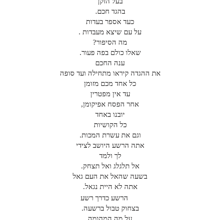
בעל הזקן
בהגד חכם.
כעד אספר בעדות
על עם שיצא מעבדות .
מה הסיפור?
שאלו כולם בפה פעור.
ענה החכם
את ההגדה קיראו מתחילה ועד סופה
כל אחד מכם מזומן
עד אין מפטרין
אחר הפסח אפיקומן,
יובנו באחד
כל הקושיות
וגם את עשרת המכות.
אתה הרשע היושב לצידי
לך ולמד
אל תלגלג ואל תצחק.
בשעה שהאל את העם גאל
אתה לא היית נגאל.
הרשע כדרך רשע
בצחוק טבול ברשעה.
על מה המהומה