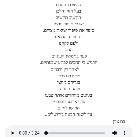
הביט בו החכם
בעל הזקן הלבן
תקשיב תקשיב
יש לי סיפור עתיק
סיפר את סיפור יציאת מצרים.
בחוזק יד הוצאנו
ולעם לקחנו
התם
פער בתמהון העיניים.
הרגיש כי החכים לפתע שבעתיים.
לאחר דין ודברים
שיערם סירקו
בגדיהם גיהצו
ולהגדה נכנסו
בגוונים מיוחדים אותה צבעו
שתו ארבע כוסות יין
הקישו לחיים
עד לשנה הבאה בירושלים..
בת ציון