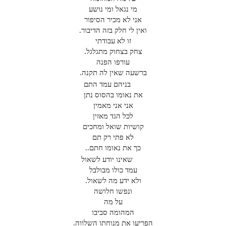
מי נגאל ומי נושע
אני לא מכיר הסיפור
ואין לי חלק בזה הדיבור.
זו לא עבודתי
צחק בצחוק מתגלגל.
עורפו הפנה
ברשעה שאין לה תקנה.
בניהם עמד התם
את נאומו בהסוס נתן
אני אני מאמין
לכל הגד מאזין
קושיות שואל ומחכים
לא פתי רק תם
כך את נאומו חתם..
שאינו יודע לשאול
עמד כולו מבולבל
ולא ידע מה לשאול.
ונפשו חלושה
על מה
המהומה סביבו
הפריעו את מנוחתו השלווה.