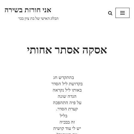
אני חורזת בשירה
Skip
הבלוג האישי של בת ציון בכר
to
content
אסקה אסתר אחותי
בהתקדש חג
בקדושת ליל הסדר
באותו ליל נקראה
הגדה שונה
על פיה התהפכה
קערת הסדר.
בליל
זה בבכיה
יש לי עוד קושיה