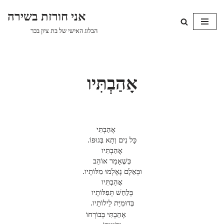
אני חורזת בשירה
Skip
הבלוג האישי של בת ציון בכר
to
content
אָהַבְתִּיו
אָהַבְתִּי
כָּל נִים וְתָא בְּגוּפוֹ.
אֲהַבְתִּיו
כְּשֶׁאָמַר אוֹהֵב
ובְּאֵלֶם נֶאֶלְמוּ מִלּוֹתָיו.
אֲהַבְתִּיו
בְּלַחַשׁ תְּפִלּוֹתָיו
בְּדוּמִיַּת לֵילוֹתָיו.
אָהַבְתִּי בְּבוֹרְחוֹ