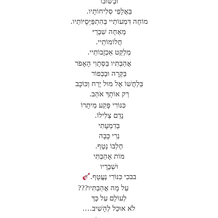
וּבְשׁוּבוֹ
בַּאֲלָפֵי סְלִיחוֹתָיו.
מוֹחֶה דִּמְעוֹתַיי בְּהִתְפַּיְּסֻיּוֹתַיו.
מְאַחֶה שִׁבְרֵיּ
חֲלוֹמוֹתַיי.
מְלַקֵּט אַכְזָבוֹתַיי.
אֲהַבְתִּיו בַּסְּתָוִי הָאָפֹר
בַּקָּרָה וּבַכְּפוֹר
בְּלַחֲשׁוֹ אֶל מוּל יֶרַח וְכּוֹכָב
רַק אוֹתָךְ אֹהַב.
כִּנּוֹרִי פָּקַע מֵיתָרוֹ
נָדַם צְלִילוֹ.
בְּדִמְעָתִי
נֵרִי כָּבָה
חֶלְבּוֹ נָטָף.
מוֹת אָהַבְתִּי
וּשְׁבָרָיו
בבכִי כִּנּוֹרִי נֶעֱטָף.
עַל מָה אֲהַבְתִּיו???
לְעוֹלָם עַל כָּךְ
לֹא אוּכַל לְהָשִׁיב….