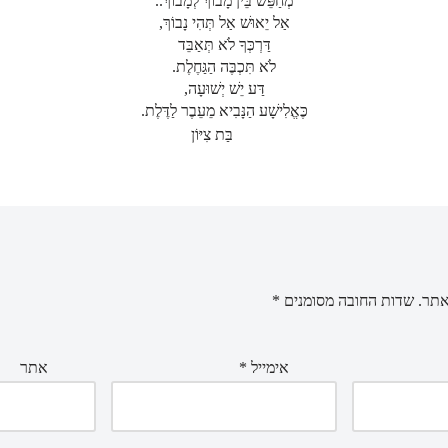
מְחַפֵּשׂ בֵּין מָבוֹךְ לְמָבוֹךְ..
אַל יֵאוּשׁ אַל תְּהִי נָבוֹךְ,
דַּרְכְּךָ לֹא תְּאַבֵּד
לֹא תִּכְבֶּה הַגַּחֶלֶת.
דַּע יֵשׁ יְשׁוּעָה,
כֶּאֱלִישָׁע הַנָּבִיא מֵעֵבֶר לַדֶּלֶת.
בַּת צִיּוֹן
אתר.
שדות החובה מסומנים
*
אימייל
*
אתר