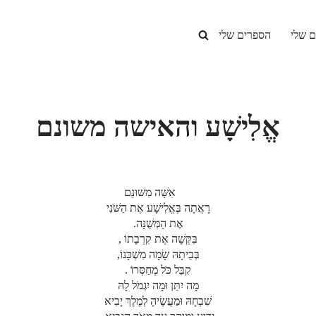
ם שלי
הספרים שלי
אֱלִישָׁע והאישה משונם
אִשָּׁה מִשּׁוּנֵם
רָאֲתָה בֶּאֱלִישָׁע אֶת הַשֹּׁנִי
אֶת הַמְּשֻׁנָּה.
בִּקְּשָׁה אֶת קִרְבָתוֹ ,
בְּבֵיתָהּ שָׂמָה מִשְׁכָּנוֹ,
קִבֵּל כֹּל מְחַסְּרוֹ .
מָה יִתֵּן וּמָה יִגְמֹל לָהּ
שִׁבְחָהּ וּמַעֲשֶׂיהָ לְמֶלֶךְ יָבִיא