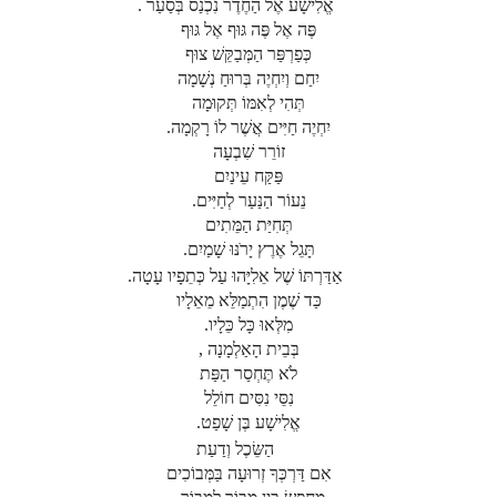
אֱלִישָׁע אֶל הַחֶדֶר נִכְנַס בְּסַעַר .
פֶּה אֶל פֶּה גּוּף אֶל גּוּף
כְּפַרְפַּר הַמְּבַקֵּשׁ צוּף
יִחַם וְיִחְיֶה בְּרוּחַ נְשָׁמָה
תְּהִי לְאִמּוֹ תְּקוּמָה
יִחְיֶה חַיִּים אֲשֶׁר לוֹ רָקְמָה.
זוֹרֵר שִׁבְעָה
פַּקַּח עֵינַיִם
נֵעוֹר הַנַּעַר לְחַיִּים.
תְּחִיַּת הַמֵּתִים
תָּגֵל אֶרֶץ יָרֹנּוּ שָׁמַיִם.
אַדַּרְתּוֹ שֶׁל אֵלִיָּהוּ עַל כְּתֵפָיו עָטָה.
כַּד שֶׁמֶן הִתְמַלֵּא מֵאֵלָיו
מִלְּאוּ כָּל כֵּלָיו.
בְּבֵית הָאַלְמָנָה ,
לֹא תֶּחְסַר הַפַּת
נִסֵּי נִסִּים חוֹלֵל
אֱלִישָׁע בֶּן שָׁפַט.
הַשֵּׂכֶל וְדַעַת
אִם דַּרְכְּךָ זְרוּעָה בַּמְּבוֹכִים