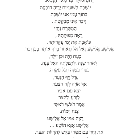
יָדוּעַ וּמוּקָר עַד מְאֹד הַנָּבִיא.
יוֹשֶׁבֶת הַשּׁוּנַמִּית יָדֶיהָ חוֹבֶקֶת
בְּתוֹךְ עַמִּי אֲנִי יוֹשֶׁבֶת
דָּבָר אֵינִי מְבַקֶּשֶׁת .
הַמְּשָׁרֵת גֵּחֲזִי
רָאָה מְצוּקָתָהּ ,
כּוֹאֶבֶת אֶת יְמֵי עֲקָרוּתָהּ.
אֱלִישָׁע אֱלִישָׁע גָּאֵל אַל תְּאַחֵר בָּרֵךְ אוֹתָהּ בְּבֶן זָכָר.
כָּעֵת חַיָּה וּבֶן יוּלָּד,
לְאַחַר שָׁנָה ,לִתְפִלָּתָהּ הָאֵל עָנָה.
בִּפְרִי בִּטְנָהּ תָּגֵל עָקְרָה.
גָּדַל וָיֶף הַנַּעַר,
אַךְ אוֹיָה לְזֶה הַצַּעַר.
יָצָא עִם אָבִיו
לִזְרֹעַ וְלִקְצֹר
אָמַר רֹאשִׁי רֹאשִׁי
צָנַח וְיַמּוֹת.
רָצָה אִמּוֹ אֶל אֱלִישָׁע
אֱלִישָׁע אָנָּא הוֹשַׁע …
אֶת גֵּחֲזִי עִם מַטֵּהוּ בִּקֵּשׁ לְהַחֲיוֹת הַנַּעַר.